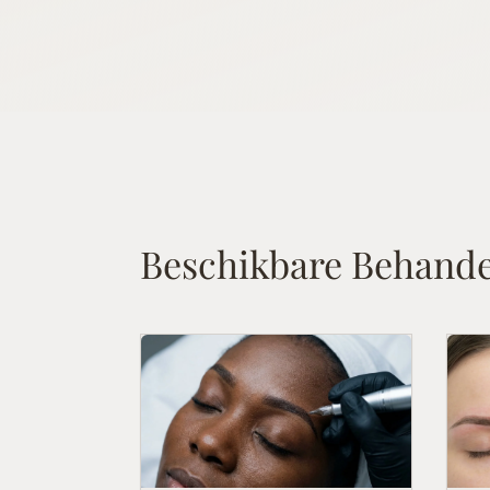
NL
EN
AR
ES
036 230 00 05
06 83 81 17 92
Beschikbare Behande