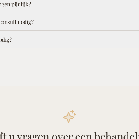
ngen pijnlijk?
 consult nodig?
odig?
ft u vragen over een behandel