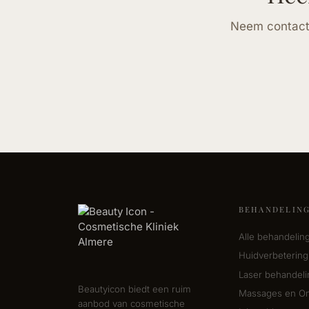
Neem contact 
BEHANDELIN
Alle behandelin
Huidverbetering
Laser behandel
Beautyicon biedt een ruim
Massages en On
aanbod van cosmetische