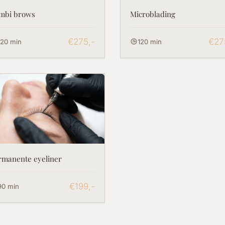
mbi brows
Microblading
€275,-
€27
120 min
120 min
rmanente eyeliner
€199,-
90 min