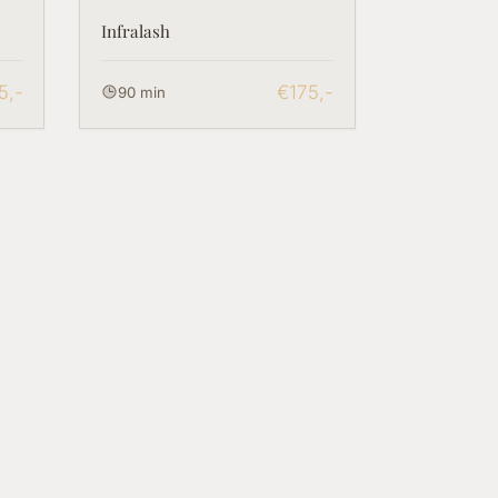
Infralash
5,-
€175,-
90 min