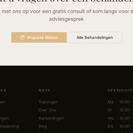
met ons op voor een gratis consult of kom langs voor ee
adviesgesprek
Afspraak Maken
Alle Behandelingen
GEN
MENU
OPENINGST
gen
Trainingen
Ma
10:00 -
Over Ons
Di
10:00 -
ingen
Aanbiedingen
Wo
10:00 -
tspanning
Blog
Do
10:00 -