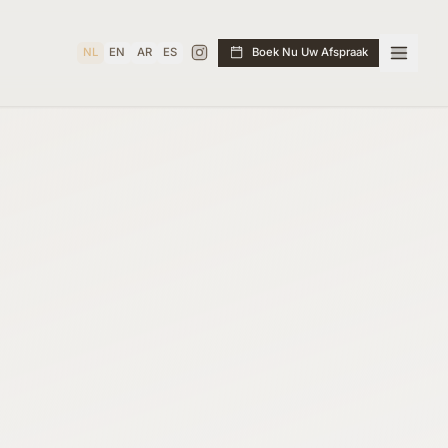
NL
EN
AR
ES
Boek Nu Uw Afspraak