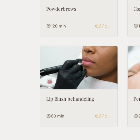
Powderbrows
Co
€275,-
120 min
Lip Blush behandeling
Pe
€275,-
60 min