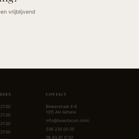
n vrijblijvend
IJDEN
CONTACT
 21:00
Blekerstraat 4-6
1315 AH Almere
 21:00
info@beautyicon.clinic
 21:00
036 230 00 05
 21:00
06 83 81 17 92